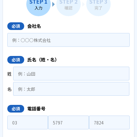
STEP 1
STEP 2
STEP 3
入力
確認
完了
会社名
必須
氏名（姓・名）
必須
姓
名
電話番号
必須