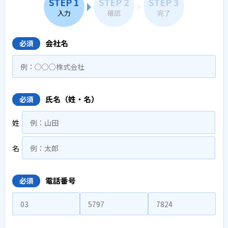
STEP 1
STEP 2
STEP 3
入力
確認
完了
会社名
必須
氏名（姓・名）
必須
姓
名
電話番号
必須