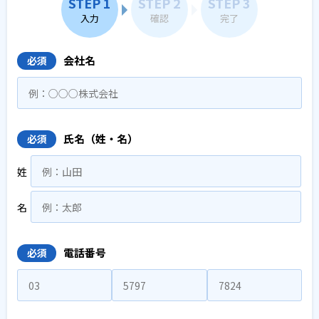
STEP 1
STEP 2
STEP 3
入力
確認
完了
会社名
必須
氏名（姓・名）
必須
姓
名
電話番号
必須