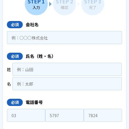
STEP 1
STEP 2
STEP 3
入力
確認
完了
会社名
必須
氏名（姓・名）
必須
姓
名
電話番号
必須