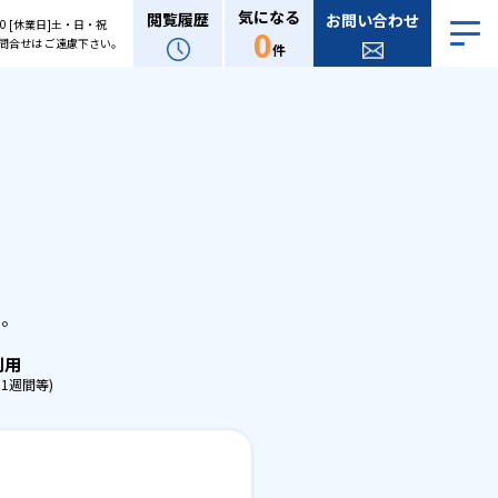
気になる
閲覧履歴
お問い合わせ
:00 [休業日]土・日・祝
0
問合せは ご遠慮下さい。
件
。
せ。
利用
1週間等)