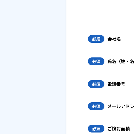
会社名
必須
氏名（姓・
必須
電話番号
必須
メールアド
必須
ご検討面積
必須