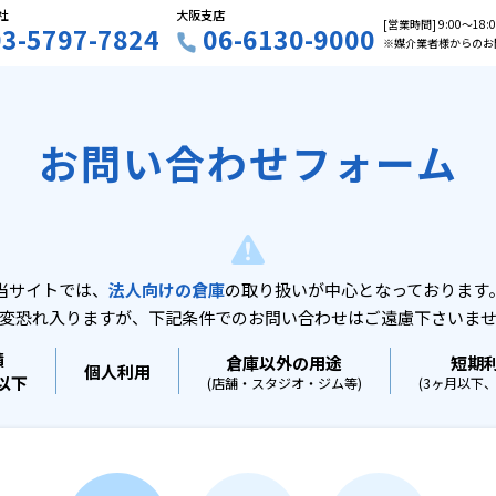
社
大阪支店
[営業時間] 9:00〜18
03-5797-7824
06-6130-9000
※媒介業者様からのお
お問い合わせフォーム
当サイトでは、
法人向けの倉庫
の取り扱いが中心となっております
変恐れ入りますが、下記条件でのお問い合わせはご遠慮下さいま
積
倉庫以外の用途
短期
個人利用
坪以下
(店舗・スタジオ・ジム等)
(3ヶ月以下、