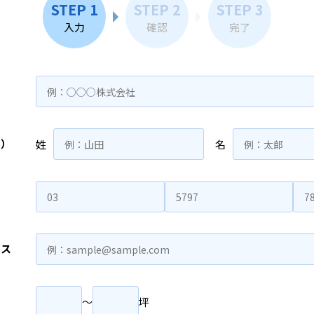
STEP 1
STEP 2
STEP 3
入力
確認
完了
名）
姓
名
レス
〜
坪