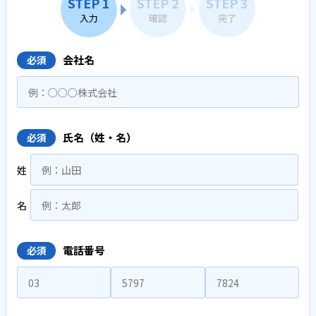
STEP 1
STEP 2
STEP 3
入力
確認
完了
会社名
必須
氏名（姓・名）
必須
姓
名
電話番号
必須