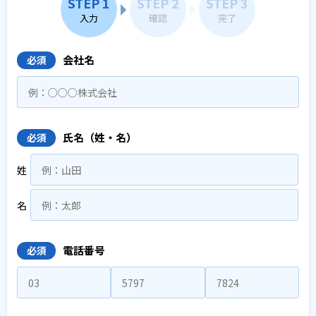
STEP 1
STEP 2
STEP 3
入力
確認
完了
会社名
必須
氏名（姓・名）
必須
姓
名
電話番号
必須