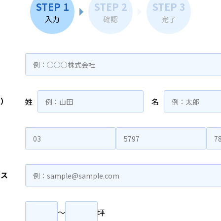
STEP 1
STEP 2
STEP 3
入力
確認
完了
名）
姓
名
レス
〜
坪