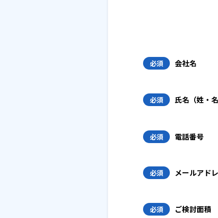
会社名
必須
氏名（姓・
必須
電話番号
必須
メールアド
必須
ご検討面積
必須