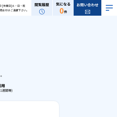
気になる
閲覧履歴
お問い合わせ
:00 [休業日]土・日・祝
0
問合せは ご遠慮下さい。
件
。
せ。
利用
1週間等)