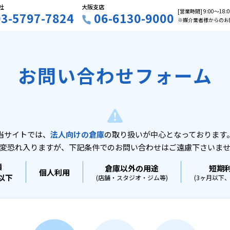
社
大阪支店
[営業時間] 9:00〜18
03-5797-7824
06-6130-9000
※媒介業者様からのお
お問い合わせフォーム
当サイトでは、
法人向けの倉庫
の取り扱いが中心となっております
変恐れ入りますが、下記条件でのお問い合わせはご遠慮下さいま
積
倉庫以外の用途
短期
個人利用
坪以下
(店舗・スタジオ・ジム等)
(3ヶ月以下、