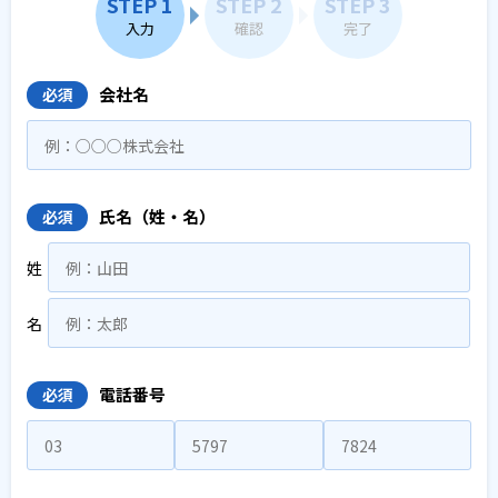
STEP 1
STEP 2
STEP 3
入力
確認
完了
会社名
必須
氏名（姓・名）
必須
姓
名
電話番号
必須