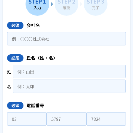
STEP 1
STEP 2
STEP 3
入力
確認
完了
会社名
必須
氏名（姓・名）
必須
姓
名
電話番号
必須