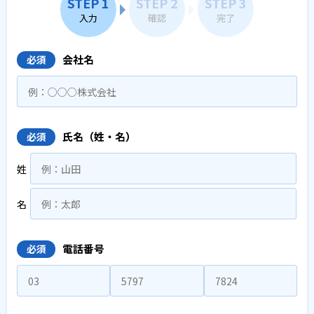
STEP 1
STEP 2
STEP 3
入力
確認
完了
会社名
必須
氏名（姓・名）
必須
姓
名
電話番号
必須