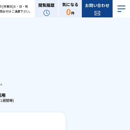
気になる
閲覧履歴
お問い合わせ
:00 [休業日]土・日・祝
0
問合せは ご遠慮下さい。
件
。
せ。
利用
1週間等)