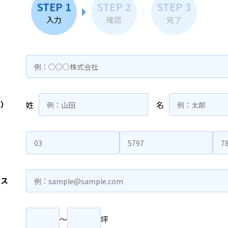
STEP 1
STEP 2
STEP 3
入力
確認
完了
名）
姓
名
レス
〜
坪