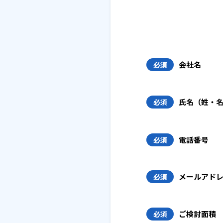
会社名
必須
氏名（姓・
必須
電話番号
必須
メールアド
必須
ご検討面積
必須