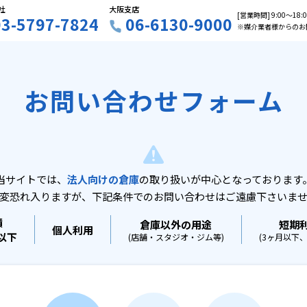
社
大阪支店
[営業時間] 9:00〜18
03-5797-7824
06-6130-9000
※媒介業者様からのお
お問い合わせフォーム
当サイトでは、
法人向けの倉庫
の取り扱いが中心となっております
変恐れ入りますが、下記条件でのお問い合わせはご遠慮下さいま
積
倉庫以外の用途
短期
個人利用
坪以下
(店舗・スタジオ・ジム等)
(3ヶ月以下、