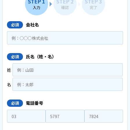
STEP 1
STEP 2
STEP 3
入力
確認
完了
会社名
必須
氏名（姓・名）
必須
姓
名
電話番号
必須