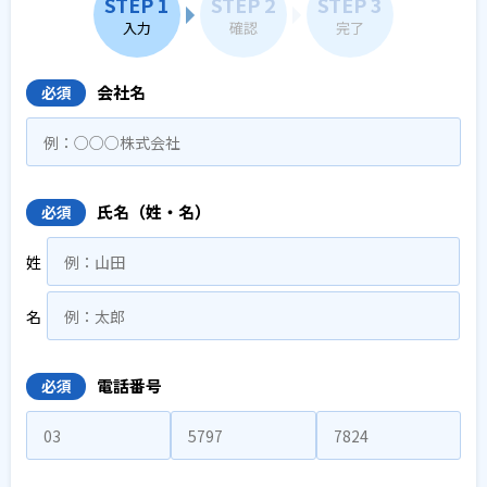
STEP 1
STEP 2
STEP 3
入力
確認
完了
会社名
必須
氏名（姓・名）
必須
姓
名
電話番号
必須