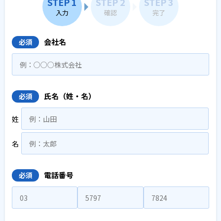
STEP 1
STEP 2
STEP 3
入力
確認
完了
会社名
必須
氏名（姓・名）
必須
姓
名
電話番号
必須