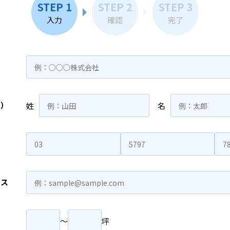
STEP 1
STEP 2
STEP 3
入力
確認
完了
名）
姓
名
レス
〜
坪