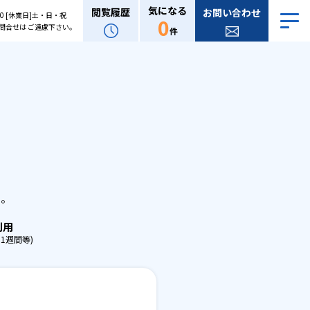
気になる
閲覧履歴
お問い合わせ
:00 [休業日]土・日・祝
0
問合せは ご遠慮下さい。
件
。
せ。
利用
1週間等)