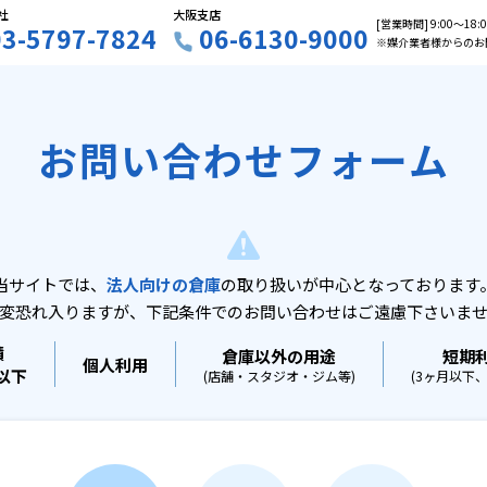
社
大阪支店
[営業時間] 9:00〜18
03-5797-7824
06-6130-9000
※媒介業者様からのお
お問い合わせフォーム
当サイトでは、
法人向けの倉庫
の取り扱いが中心となっております
変恐れ入りますが、下記条件でのお問い合わせはご遠慮下さいま
積
倉庫以外の用途
短期
個人利用
坪以下
(店舗・スタジオ・ジム等)
(3ヶ月以下、