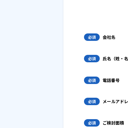
会社名
必須
氏名（姓・
必須
電話番号
必須
メールアド
必須
ご検討面積
必須