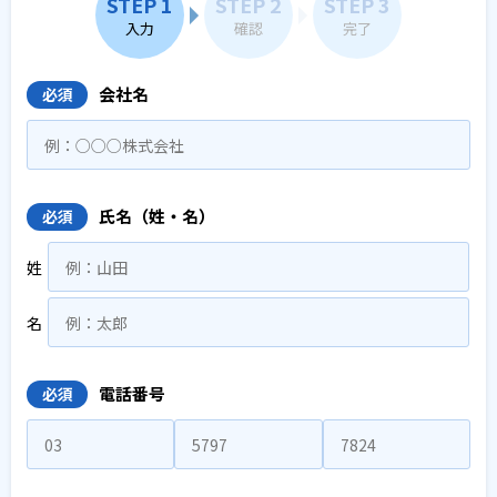
STEP 1
STEP 2
STEP 3
入力
確認
完了
会社名
必須
氏名（姓・名）
必須
姓
名
電話番号
必須