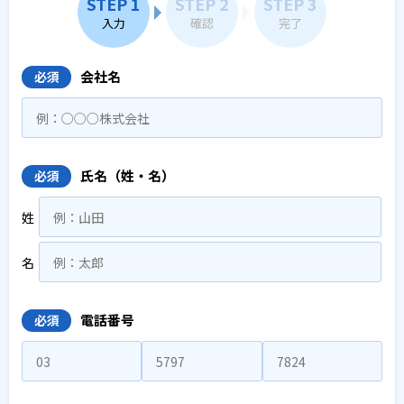
STEP 1
STEP 2
STEP 3
入力
確認
完了
会社名
必須
氏名（姓・名）
必須
姓
名
電話番号
必須