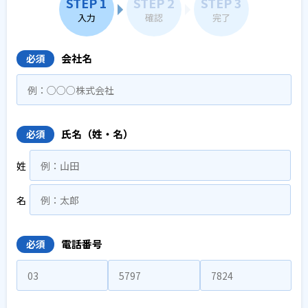
STEP 1
STEP 2
STEP 3
入力
確認
完了
会社名
必須
氏名（姓・名）
必須
姓
名
電話番号
必須