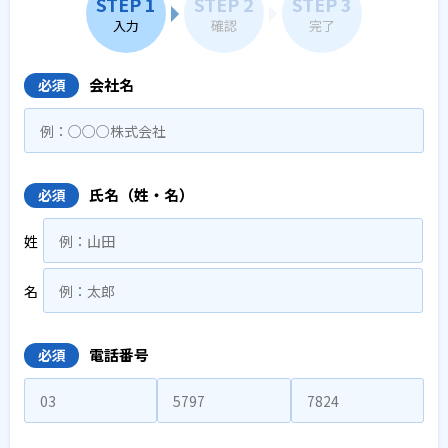
STEP 1
STEP 2
STEP 3
入力
確認
完了
会社名
必須
氏名（姓・名）
必須
姓
名
電話番号
必須