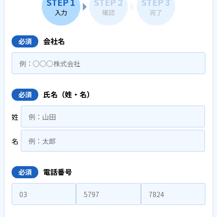
STEP 1
STEP 2
STEP 3
入力
確認
完了
会社名
必須
氏名（姓・名）
必須
姓
名
電話番号
必須