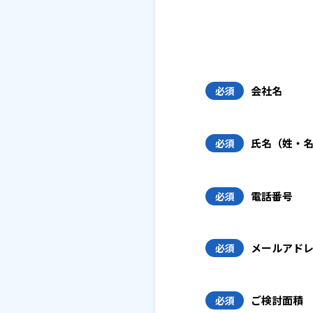
会社名
必須
氏名（姓・
必須
電話番号
必須
メールアド
必須
ご検討面積
必須