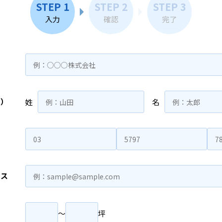
STEP 1
STEP 2
STEP 3
入力
確認
完了
名）
姓
名
レス
〜
坪