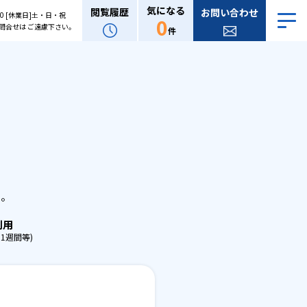
気になる
閲覧履歴
お問い合わせ
:00 [休業日]土・日・祝
0
問合せは ご遠慮下さい。
件
。
せ。
利用
1週間等)