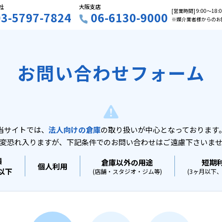
社
大阪支店
[営業時間] 9:00〜18
03-5797-7824
06-6130-9000
※媒介業者様からのお
お問い合わせフォーム
当サイトでは、
法人向けの倉庫
の取り扱いが中心となっております
変恐れ入りますが、下記条件でのお問い合わせはご遠慮下さいま
積
倉庫以外の用途
短期
個人利用
坪以下
(店舗・スタジオ・ジム等)
(3ヶ月以下、