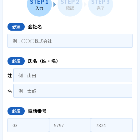
STEP 1
STEP 2
STEP 3
入力
確認
完了
会社名
必須
氏名（姓・名）
必須
姓
名
電話番号
必須