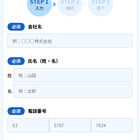
STEP 1
STEP 2
STEP 3
入力
確認
完了
会社名
必須
氏名（姓・名）
必須
姓
名
電話番号
必須