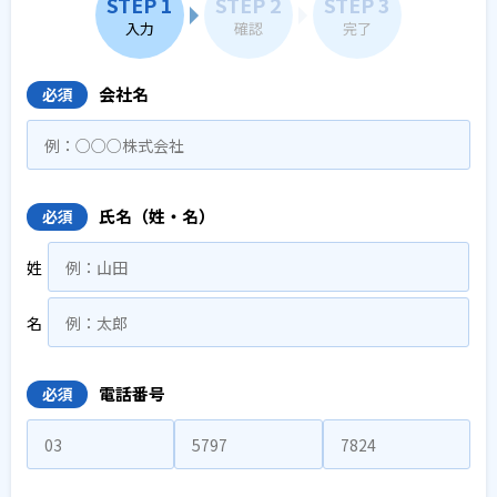
STEP 1
STEP 2
STEP 3
入力
確認
完了
会社名
必須
氏名（姓・名）
必須
姓
名
電話番号
必須