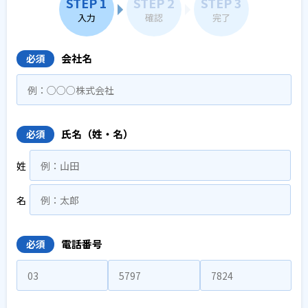
STEP 1
STEP 2
STEP 3
入力
確認
完了
会社名
必須
氏名（姓・名）
必須
姓
名
電話番号
必須