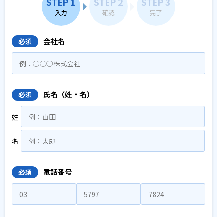
STEP 1
STEP 2
STEP 3
入力
確認
完了
会社名
必須
氏名（姓・名）
必須
姓
名
電話番号
必須