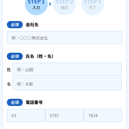
STEP 1
STEP 2
STEP 3
入力
確認
完了
会社名
必須
氏名（姓・名）
必須
姓
名
電話番号
必須