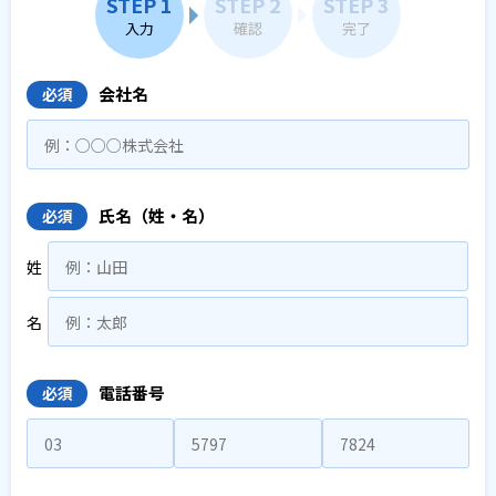
STEP 1
STEP 2
STEP 3
入力
確認
完了
会社名
必須
氏名（姓・名）
必須
姓
名
電話番号
必須