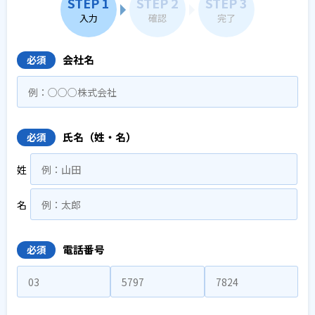
STEP 1
STEP 2
STEP 3
入力
確認
完了
会社名
必須
氏名（姓・名）
必須
姓
名
電話番号
必須