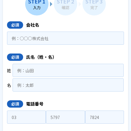
STEP 1
STEP 2
STEP 3
入力
確認
完了
会社名
必須
氏名（姓・名）
必須
姓
名
電話番号
必須