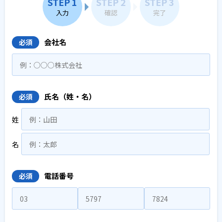
STEP 1
STEP 2
STEP 3
入力
確認
完了
会社名
必須
氏名（姓・名）
必須
姓
名
電話番号
必須