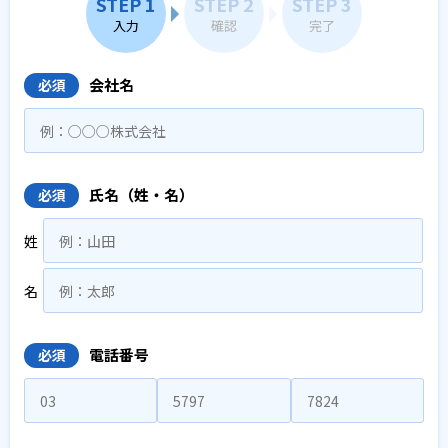
STEP 1
STEP 2
STEP 3
入力
確認
完了
会社名
必須
氏名（姓・名）
必須
姓
名
電話番号
必須