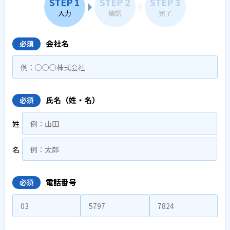
STEP 1
STEP 2
STEP 3
入力
確認
完了
会社名
必須
氏名（姓・名）
必須
姓
名
電話番号
必須