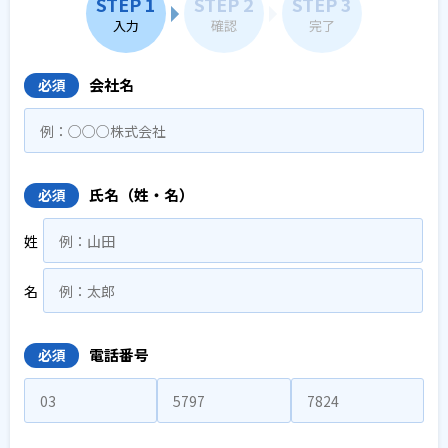
STEP 1
STEP 2
STEP 3
入力
確認
完了
会社名
必須
氏名（姓・名）
必須
姓
名
電話番号
必須