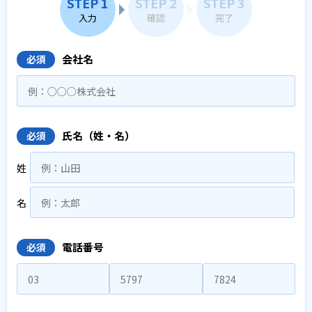
STEP 1
STEP 2
STEP 3
入力
確認
完了
会社名
必須
氏名（姓・名）
必須
姓
名
電話番号
必須