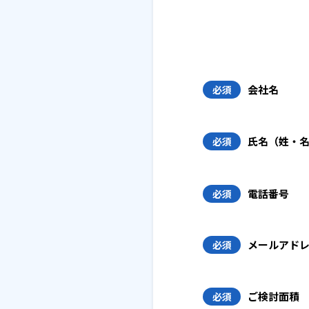
会社名
必須
氏名（姓・
必須
電話番号
必須
メールアド
必須
ご検討面積
必須