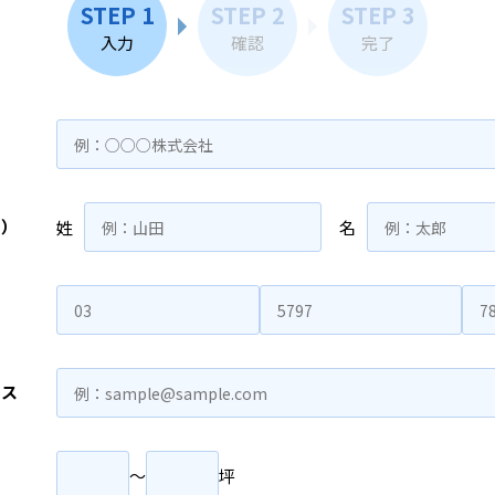
STEP 1
STEP 2
STEP 3
入力
確認
完了
名）
姓
名
レス
〜
坪