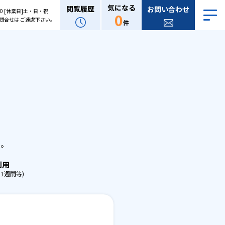
気になる
閲覧履歴
お問い合わせ
:00 [休業日]土・日・祝
0
問合せは ご遠慮下さい。
件
。
せ。
利用
1週間等)