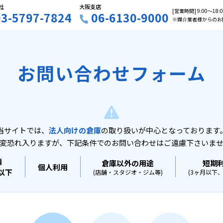
社
大阪支店
[営業時間] 9:00〜18
03-5797-7824
06-6130-9000
※媒介業者様からのお
お問い合わせフォーム
当サイトでは、
法人向けの倉庫
の取り扱いが中心となっております
変恐れ入りますが、下記条件でのお問い合わせはご遠慮下さいま
積
倉庫以外の用途
短期
個人利用
坪以下
(店舗・スタジオ・ジム等)
(3ヶ月以下、