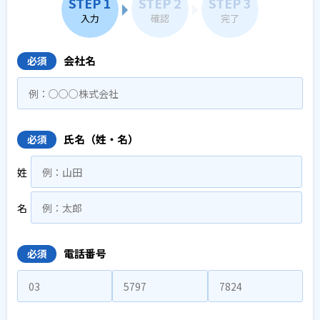
STEP 1
STEP 2
STEP 3
入力
確認
完了
会社名
必須
氏名（姓・名）
必須
姓
名
電話番号
必須