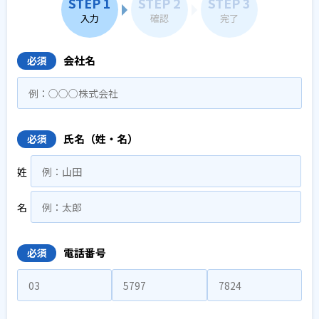
STEP 1
STEP 2
STEP 3
入力
確認
完了
会社名
必須
氏名（姓・名）
必須
姓
名
電話番号
必須