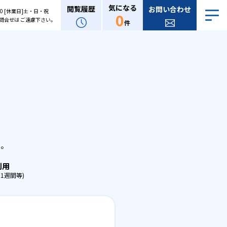
気になる
閲覧履歴
お問い合わせ
:00 [休業日]土・日・祝
0
問合せは ご遠慮下さい。
件
。
せ。
利用
1週間等)