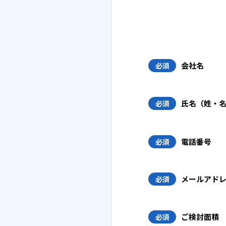
会社名
必須
氏名（姓・
必須
電話番号
必須
メールアド
必須
ご検討面積
必須