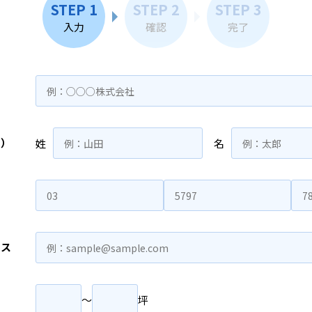
STEP 1
STEP 2
STEP 3
入力
確認
完了
名）
姓
名
レス
〜
坪