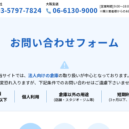
社
大阪支店
[営業時間] 9:00〜18
03-5797-7824
06-6130-9000
※媒介業者様からのお
お問い合わせフォーム
当サイトでは、
法人向けの倉庫
の取り扱いが中心となっております
変恐れ入りますが、下記条件でのお問い合わせはご遠慮下さいま
積
倉庫以外の用途
短期
個人利用
坪以下
(店舗・スタジオ・ジム等)
(3ヶ月以下、