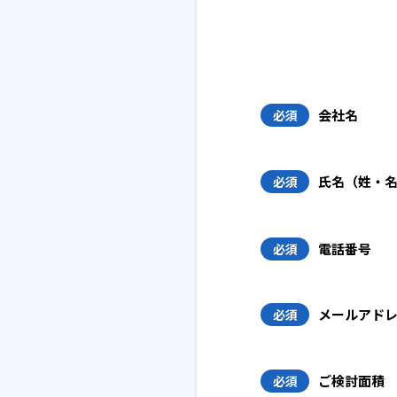
会社名
必須
氏名（姓・
必須
電話番号
必須
メールアド
必須
ご検討面積
必須