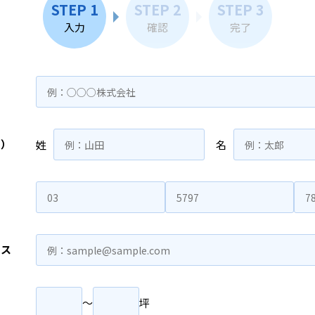
STEP 1
STEP 2
STEP 3
入力
確認
完了
名）
姓
名
レス
〜
坪