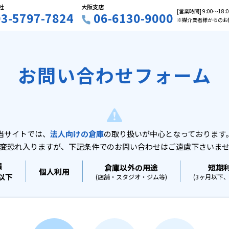
社
大阪支店
[営業時間] 9:00〜18
03-5797-7824
06-6130-9000
※媒介業者様からのお
お問い合わせフォーム
当サイトでは、
法人向けの倉庫
の取り扱いが中心となっております
変恐れ入りますが、下記条件でのお問い合わせはご遠慮下さいま
積
倉庫以外の用途
短期
個人利用
坪以下
(店舗・スタジオ・ジム等)
(3ヶ月以下、