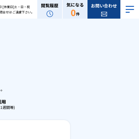
気になる
閲覧履歴
お問い合わせ
:00 [休業日]土・日・祝
0
問合せは ご遠慮下さい。
件
。
せ。
利用
1週間等)