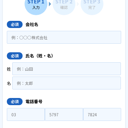
STEP 1
STEP 2
STEP 3
入力
確認
完了
会社名
必須
氏名（姓・名）
必須
姓
名
電話番号
必須