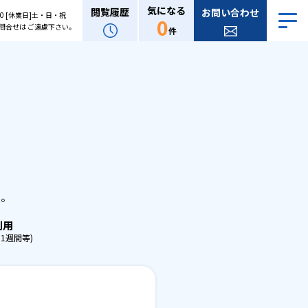
気になる
閲覧履歴
お問い合わせ
:00 [休業日]土・日・祝
0
問合せは ご遠慮下さい。
件
。
せ。
利用
1週間等)