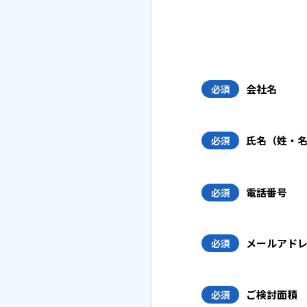
会社名
必須
氏名（姓・
必須
電話番号
必須
メールアド
必須
ご検討面積
必須