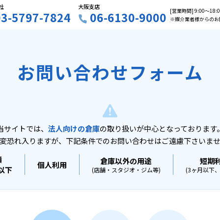
社
大阪支店
[営業時間] 9:00〜18
03-5797-7824
06-6130-9000
※媒介業者様からのお
お問い合わせフォーム
当サイトでは、
法人向けの倉庫
の取り扱いが中心となっております
変恐れ入りますが、下記条件でのお問い合わせはご遠慮下さいま
積
倉庫以外の用途
短期
個人利用
坪以下
(店舗・スタジオ・ジム等)
(3ヶ月以下、