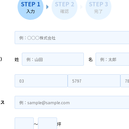
STEP 1
STEP 2
STEP 3
入力
確認
完了
名）
姓
名
レス
〜
坪