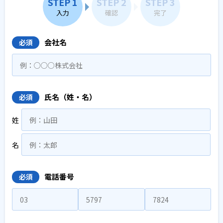
STEP 1
STEP 2
STEP 3
入力
確認
完了
会社名
必須
氏名（姓・名）
必須
姓
名
電話番号
必須