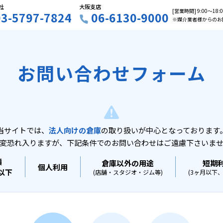
社
大阪支店
[営業時間] 9:00〜18
03-5797-7824
06-6130-9000
※媒介業者様からのお
お問い合わせフォーム
当サイトでは、
法人向けの倉庫
の取り扱いが中心となっております
変恐れ入りますが、下記条件でのお問い合わせはご遠慮下さいま
積
倉庫以外の用途
短期
個人利用
坪以下
(店舗・スタジオ・ジム等)
(3ヶ月以下、