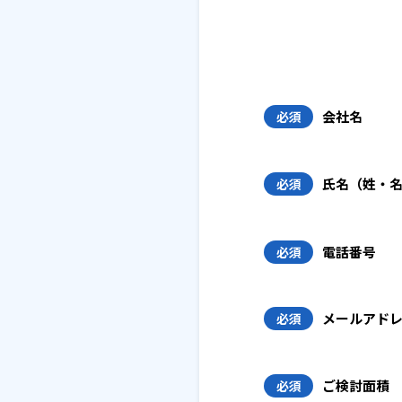
会社名
必須
氏名（姓・
必須
電話番号
必須
メールアド
必須
ご検討面積
必須