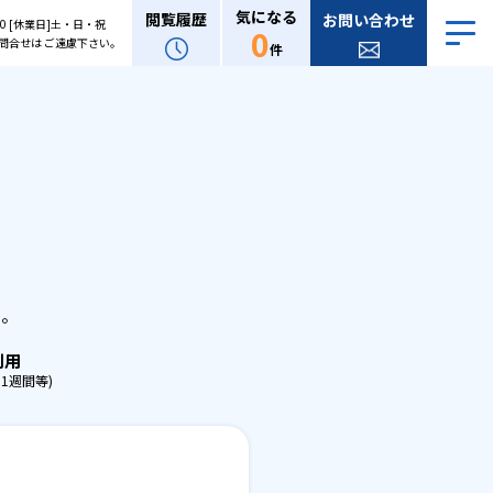
気になる
閲覧履歴
お問い合わせ
:00 [休業日]土・日・祝
0
問合せは ご遠慮下さい。
件
。
せ。
利用
1週間等)