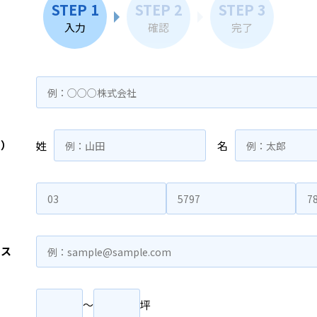
STEP 1
STEP 2
STEP 3
入力
確認
完了
名）
姓
名
レス
〜
坪