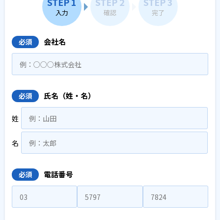
STEP 1
STEP 2
STEP 3
入力
確認
完了
会社名
必須
氏名（姓・名）
必須
姓
名
電話番号
必須