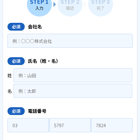
STEP 1
STEP 2
STEP 3
入力
確認
完了
会社名
必須
氏名（姓・名）
必須
姓
名
電話番号
必須