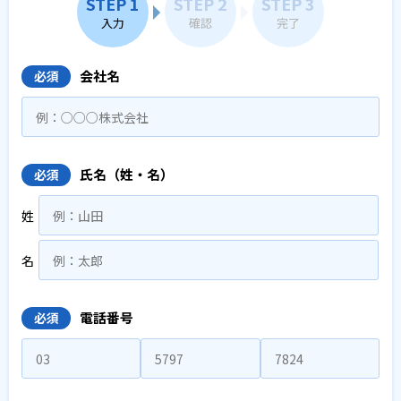
STEP 1
STEP 2
STEP 3
入力
確認
完了
会社名
必須
氏名（姓・名）
必須
姓
名
電話番号
必須