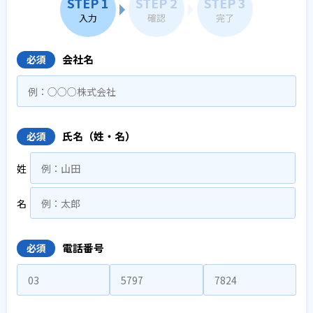
STEP 1
STEP 2
STEP 3
入力
確認
完了
会社名
必須
氏名（姓・名）
必須
姓
名
電話番号
必須