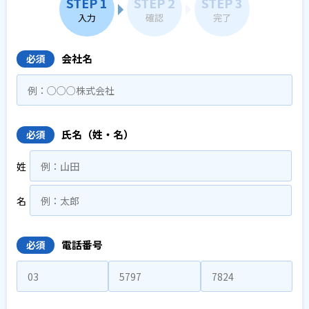
STEP 1
STEP 2
STEP 3
入力
確認
完了
会社名
必須
氏名（姓・名）
必須
姓
名
電話番号
必須